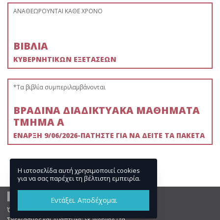
ΑΝΑΘΕΩΡΟΥΝΤΑΙ ΚΑΘΕ ΧΡΟΝΟ
ΒΙΒΛΙΑ
ΚΥΒΕΡΝΗΤΙΚΩΝ ΕΞΕΤΑΣΕΩΝ
*Τα βιβλία συμπεριλαμβάνονται
ΒΡΑΔΙΝΑ ΔΙΑΔΙΚΤΥΑΚΑ ΜΑΘΗΜΑΤΑ
ΤΜΗΜΑ Α
ΕΝΑΡΞΗ 9/06/2026-ΠΑΤΗΣΤΕ ΓΙΑ ΝΑ ΔΕΙΤΕ ΤΑ ΠΑΚΕΤΑ
Η ιστοσελίδα αυτή χρησιμοποιεί cookies
για να σας παρέχει τη βέλτιστη εμπειρία.
Εντάξει. Αποδέχομαι
Όροι και Πολιτικές
Σχεδιασμός και Ανάπτυξη:
SK Webline Ltd