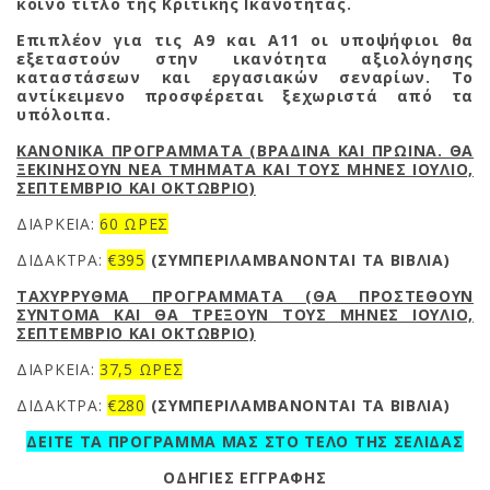
κοινό τίτλο της Κριτικής Ικανότητας.
Επιπλέον για τις Α9 και Α11 οι υποψήφιοι θα
εξεταστούν στην ικανότητα αξιολόγησης
καταστάσεων και εργασιακών σεναρίων. Το
αντίκειμενο προσφέρεται ξεχωριστά από τα
υπόλοιπα.
ΚΑΝΟΝΙΚΑ ΠΡΟΓΡΑΜΜΑΤΑ (ΒΡΑΔΙΝΑ ΚΑΙ ΠΡΩΙΝΑ. ΘΑ
ΞΕΚΙΝΗΣΟΥΝ ΝΕΑ ΤΜΗΜΑΤΑ ΚΑΙ ΤΟΥΣ ΜΗΝΕΣ ΙΟΥΛΙΟ,
ΣΕΠΤΕΜΒΡΙΟ ΚΑΙ ΟΚΤΩΒΡΙΟ)
ΔΙΑΡΚΕΙΑ:
60 ΩΡΕΣ
ΔΙΔΑΚΤΡΑ:
€395
(ΣΥΜΠΕΡΙΛΑΜΒΑΝΟΝΤΑΙ ΤΑ ΒΙΒΛΙΑ)
ΤΑΧΥΡΡΥΘΜΑ ΠΡΟΓΡΑΜΜΑΤΑ (ΘΑ ΠΡΟΣΤΕΘΟΥΝ
ΣΥΝΤΟΜΑ ΚΑΙ ΘΑ ΤΡΕΞΟΥΝ ΤΟΥΣ ΜΗΝΕΣ ΙΟΥΛΙΟ,
ΣΕΠΤΕΜΒΡΙΟ ΚΑΙ ΟΚΤΩΒΡΙΟ)
ΔΙΑΡΚΕΙΑ:
37,5 ΩΡΕΣ
ΔΙΔΑΚΤΡΑ:
€280
(
ΣΥΜΠΕΡΙΛΑΜΒΑΝΟΝΤΑΙ ΤΑ ΒΙΒΛΙΑ)
ΔΕΙΤΕ ΤΑ ΠΡΟΓΡΑΜΜΑ ΜΑΣ ΣΤΟ ΤΕΛΟ ΤΗΣ ΣΕΛΙΔΑΣ
ΟΔΗΓΙΕΣ ΕΓΓΡΑΦΗΣ